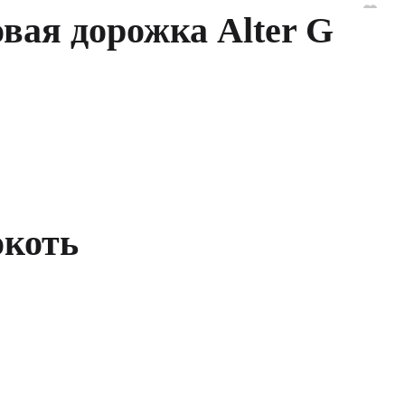
вая дорожка Alter G
окоть