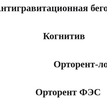
нтигравитационная бего
Когнитив
Орторент-л
Орторент ФЭС