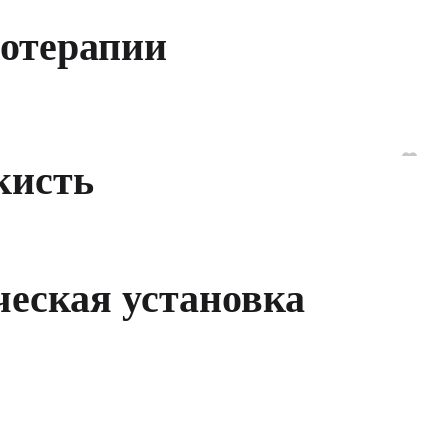
отерапии
кисть
еская установка