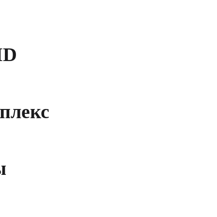
MD
плекс
ы