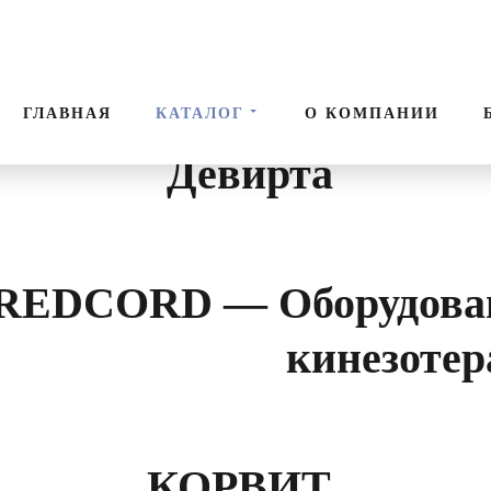
билитация
Поис
ГЛАВНАЯ
КАТАЛОГ
О КОМПАНИИ
Девирта
REDCORD — Оборудован
кинезотер
КОРВИТ