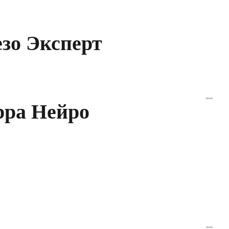
езо Эксперт
рра Нейро