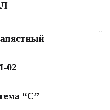
 Л
запястный
М-02
тема “C”