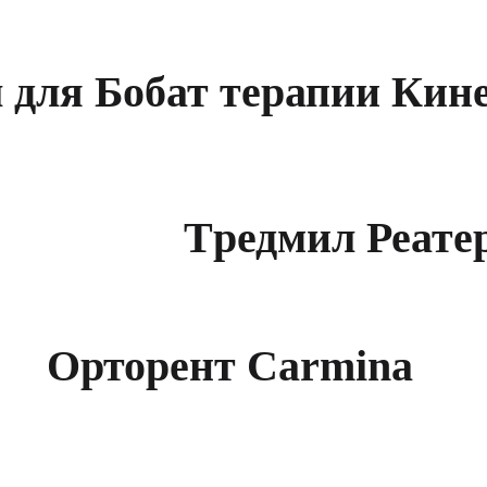
 для Бобат терапии Кин
Tредмил Реате
Орторент Carmina