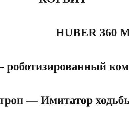
HUBER 360 
 роботизированный ком
трон — Имитатор ходьб