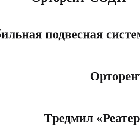
ильная подвесная сист
Орторен
Tредмил «Реатер