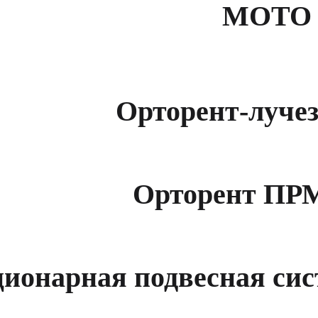
МОТО
Орторент-луче
Орторент ПР
ионарная подвесная сис