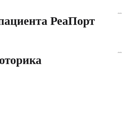
пациента РеаПорт
оторика