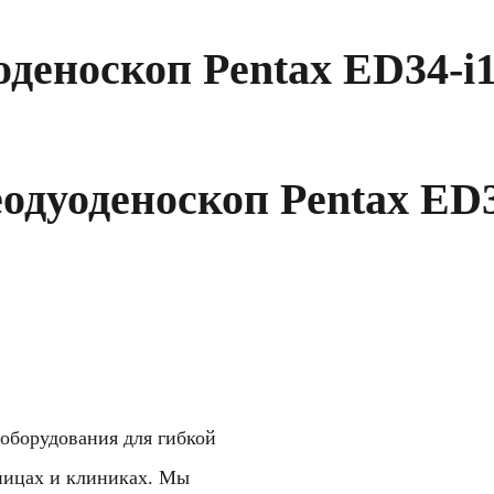
оденоскоп Pentax ED34‑i
одуоденоскоп Pentax ED
оборудования для гибкой
ьницах и клиниках. Мы