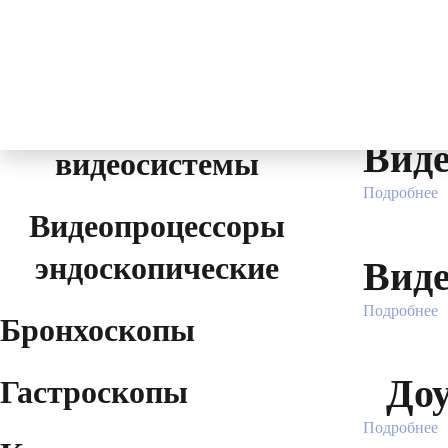
Дуоденоскоп
0
₽
Фильтр
Разделы
Эндоскопические
Виде
видеосистемы
Подробнее
Видеопроцессоры
эндоскопические
Виде
Подробнее
Бронхоскопы
Доу
Гастроскопы
Подробнее