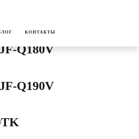
ПОИСК
ЗВОНОК
к
БЛОГ
КОНТАКТЫ
TJF-Q180V
TJF-Q190V
0TK