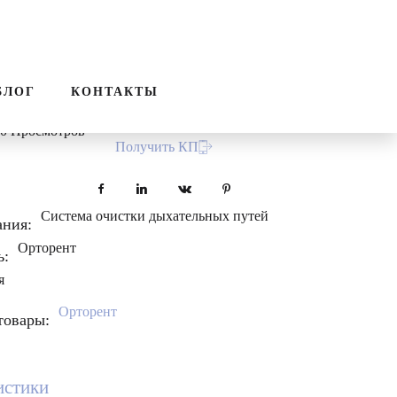
ПОИСК
ЗВОНОК
орент-СОДП
БЛОГ
КОНТАКТЫ
30 Просмотров
Получить КП
Facebook
LinkedIn
VKontakte
Pinterest
Система очистки дыхательных путей
ания:
Орторент
ь:
я
Орторент
товары:
истики