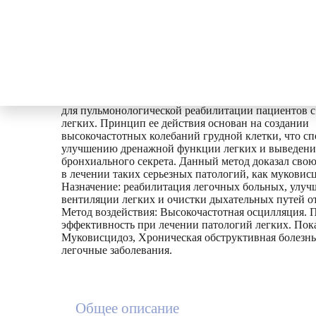
Rehabilitation
0
₽
Каталог
Оборудование для реабилитаци
Краткое описание
Орторент-СОДП представляет собой специализиро
для пульмонологической реабилитации пациентов с
легких. Принцип ее действия основан на создании
высокочастотных колебаний грудной клетки, что сп
улучшению дренажной функции легких и выведен
бронхиального секрета. Данный метод доказал сво
в лечении таких серьезных патологий, как муковис
Назначение: реабилитация легочных больных, улуч
вентиляции легких и очистки дыхательных путей от
Метод воздействия: Высокочастотная осцилляция. 
эффективность при лечении патологий легких. Пок
Муковисцидоз, Хроническая обструктивная болезнь
легочные заболевания.
Общее описание