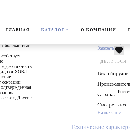
и
Реабилитация
Орт
ГЛАВНАЯ
КАТАЛОГ
О КОМПАНИИ
ванную систему
Реабилитация
8
 заболеваниями
Заказать
особствует
ию
ДЕЛИТЬСЯ
ю эффективность
цидоз и ХОБЛ.
Вид оборудов
шение
 секреции.
Производител
Подтвержденная
Росси
азания:
Страна:
 легких, Другие
Смотреть все 
Назначение
Технические характер