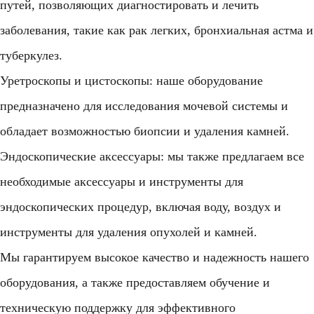
путей, позволяющих диагностировать и лечить
заболевания, такие как рак легких, бронхиальная астма и
туберкулез.
Уретроскопы и цистоскопы: наше оборудование
предназначено для исследования мочевой системы и
обладает возможностью биопсии и удаления камней.
Эндоскопические аксессуары: мы также предлагаем все
необходимые аксессуары и инструменты для
эндоскопических процедур, включая воду, воздух и
инструменты для удаления опухолей и камней.
Мы гарантируем высокое качество и надежность нашего
оборудования, а также предоставляем обучение и
техническую поддержку для эффективного