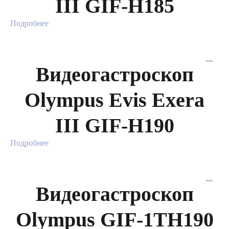
III GIF-H185
Подробнее
Видеогастроскоп
Olympus Evis Exera
III GIF-H190
Подробнее
Видеогастроскоп
Olympus GIF-1TH190