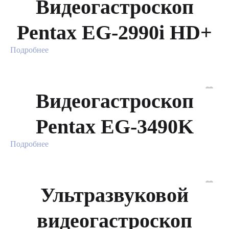
Видеогастроскоп
Pentax EG-2990i HD+
Подробнее
Видеогастроскоп
Pentax EG-3490K
Подробнее
Ультразвуковой
видеогастроскоп