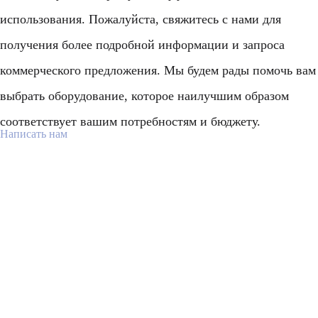
использования. Пожалуйста, свяжитесь с нами для
получения более подробной информации и запроса
коммерческого предложения. Мы будем рады помочь вам
выбрать оборудование, которое наилучшим образом
соответствует вашим потребностям и бюджету.
Написать нам