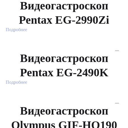
Видеогастроскоп
Pentax EG-2990Zi
Подробнее
Видеогастроскоп
Pentax EG-2490K
Подробнее
Видеогастроскоп
Olympus GIF-HQ190