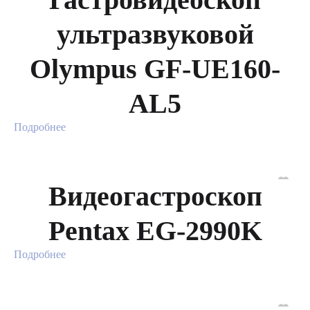
ультразвуковой
Olympus GF-UE160-
AL5
Подробнее
Видеогастроскоп
Pentax EG-2990K
Подробнее