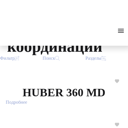
Восстановлени
0
₽
ПОИСК
ЗВОНОК
е баланса и
координации
Фильтр
Поиск
Разделы
HUBER 360 MD
Подробнее