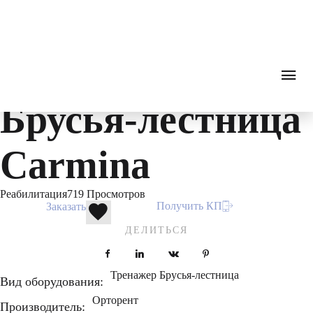
Rehabilitation
0
₽
ПОИСК
ЗВОНОК
Каталог
Оборудование для реабилитации
Реабили
Тренажер
Брусья-лестница
Carmina
Реабилитация
719 Просмотров
Получить КП
Заказать
ДЕЛИТЬСЯ
Facebook
LinkedIn
VKontakte
Pinterest
Тренажер Брусья-лестница
Вид оборудования:
Орторент
Производитель: