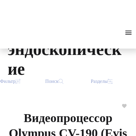
Видеопроцессо
0
₽
ПОИСК
ЗВОНОК
ры
эндоскопическ
ие
Фильтр
Поиск
Разделы
Видеопроцессор
Olympus CV-190 (Evis