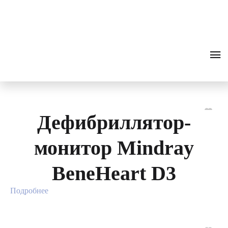
Дефибриллято
0
₽
ПОИСК
ЗВОНОК
ры
Фильтр
Поиск
Разделы
Дефибриллятор-
монитор Mindray
BeneHeart D3
Подробнее