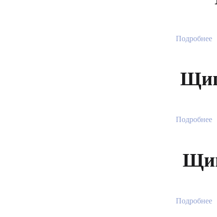
Щипцы Esten
Ножницы Esten
Гистерорезектоскоп Esten
Подробнее
Щип
Подробнее
Щип
Подробнее