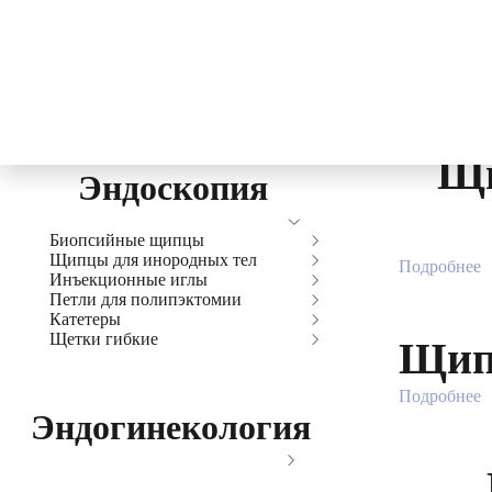
Биопсийные
0
₽
Фильтр
Разделы
Щи
Эндоскопия
Биопсийные щипцы
Щипцы для инородных тел
Биопсийные щипцы Esten
Подробнее
Инъекционные иглы
Щипцы для инородных тел
Петли для полипэктомии
Esten
Инъекционные иглы Esten
Катетеры
Петли для полипэктомии Esten
Щетки гибкие
Катетеры Esten
Щипц
Щетки гибкие Esten
Подробнее
Эндогинекология
Инструменты для гистероскопии