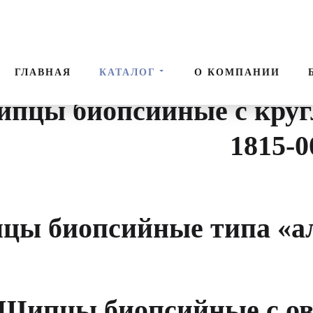
 щипцы
Поис
ГЛАВНАЯ
КАТАЛОГ
О КОМПАНИИ
пцы биопсийные с круг
1815-0
ы биопсийные типа «алл
Щипцы биопсийные с о