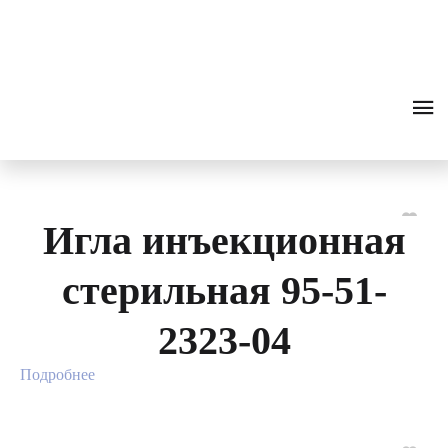
Инъекционные
0
₽
ПОИСК
ЗВОНОК
иглы
Фильтр
Поиск
Разделы
Игла инъекционная
стерильная 95-51-
2323-04
Подробнее