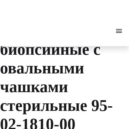
Medical instruments
0
₽
ПОИСК
ЗВОНОК
Каталог
Инструментарий
Эндоскопия
Биопсийны
Щипцы
биопсийные с
овальными
чашками
стерильные 95-
02-1810-00