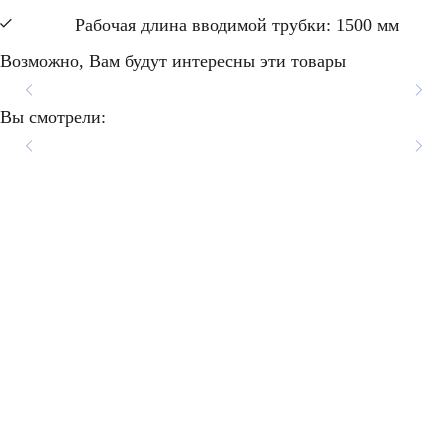
Рабочая длина вводимой трубки: 1500 мм
Возможно, Вам будут интересны эти товары
Видеоколоноскоп Pentax
Видеоколоноскоп Pentax
Видеоколоноскоп Pentax
Видеоколоноскоп Pentax
Вы смотрели:
EC-3890TLK
EC-3890LK
EC-3890FK
EC-3890Li
Подробнее
Подробнее
Подробнее
Подробнее
НАПИСАТЬ
НАМ
РОССИЯ, 119334 Г.
АНЕСТЕЗИОЛОГИЯ И