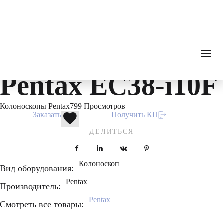
Endoscopy
0
₽
ПОИСК
ЗВОНОК
Каталог
Гибкая эндоскопия
Колоноскопы
Колонос
Видеоколоноскоп
Pentax EC38-i10F
Колоноскопы Pentax
799 Просмотров
Заказать
Получить КП
ДЕЛИТЬСЯ
Facebook
LinkedIn
VKontakte
Pinterest
Колоноскоп
Вид оборудования:
Pentax
Производитель:
Pentax
Смотреть все товары: