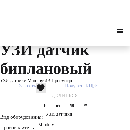
Ultrasound diagnostics
0
₽
ПОИСК
ЗВОНОК
Каталог
Ультразвуковая диагностика
УЗИ датчик
Mindray CB10-4E
УЗИ датчик
биплановый
УЗИ датчики Mindray
613 Просмотров
Заказать
Получить КП
ДЕЛИТЬСЯ
Facebook
LinkedIn
VKontakte
Pinterest
УЗИ датчики
Вид оборудования:
Mindray
Производитель: