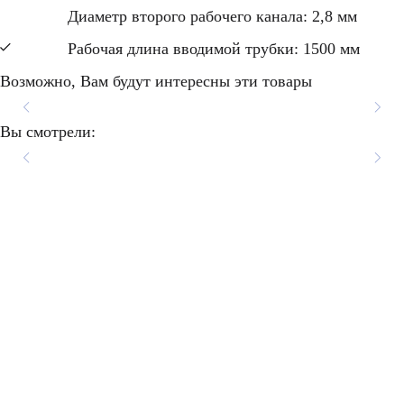
Диаметр второго рабочего канала: 2,8 мм
Рабочая длина вводимой трубки: 1500 мм
Возможно, Вам будут интересны эти товары
Видеоколоноскоп Pentax
Видеоколоноскоп Pentax
Видеоколоноскоп Pentax
Видеоколоноскоп Pentax
Вы смотрели:
EC-3890TLK
EC-3890LK
EC-3890FK
EC-3890Li
Подробнее
Подробнее
Подробнее
Подробнее
НАПИСАТЬ
НАМ