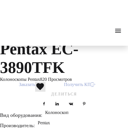
Endoscopy
0
₽
ПОИСК
ЗВОНОК
Каталог
Гибкая эндоскопия
Колоноскопы
Колонос
Видеоколоноскоп
Pentax EC-
3890TFK
Колоноскопы Pentax
820 Просмотров
Заказать
Получить КП
ДЕЛИТЬСЯ
Facebook
LinkedIn
VKontakte
Pinterest
Колоноскоп
Вид оборудования:
Pentax
Производитель: