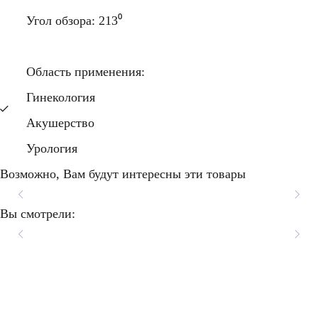
Угол обзора: 213⁰
Область применения:
Гинекология
Акушерство
Урология
Возможно, Вам будут интересны эти товары
Mindray 65EC10EA датчик
Mindray V11-3Ws датчик
Mindray V11-3HU УЗИ
Mindray V11-3
Вы смотрели:
датчик микроконвексный
Внутриполостной датчик
УЗИ микроконвексный
УЗИ внутриполостной
внутриполостной
внутриполостной