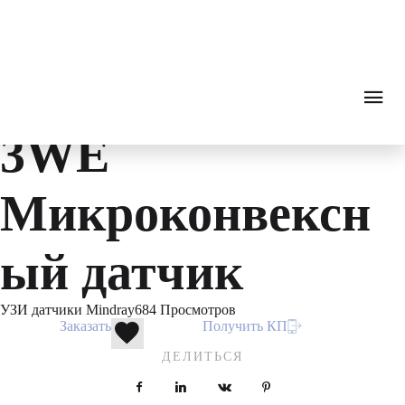
Ultrasound diagnostics
0
₽
ПОИСК
ЗВОНОК
Каталог
Ультразвуковая диагностика
УЗИ датчик
Mindray V11-
3WE
Микроконвексн
ый датчик
УЗИ датчики Mindray
684 Просмотров
Заказать
Получить КП
ДЕЛИТЬСЯ
Facebook
LinkedIn
VKontakte
Pinterest