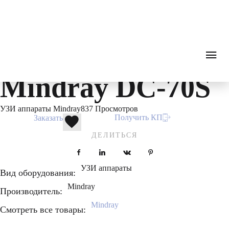
Ultrasound diagnostics
0
₽
ПОИСК
ЗВОНОК
Каталог
Ультразвуковая диагностика
УЗИ аппара
УЗИ аппарат
Mindray DC-70S
УЗИ аппараты Mindray
837 Просмотров
Получить КП
Заказать
ДЕЛИТЬСЯ
Facebook
LinkedIn
VKontakte
Pinterest
УЗИ аппараты
Вид оборудования:
Mindray
Производитель:
Mindray
Смотреть все товары: