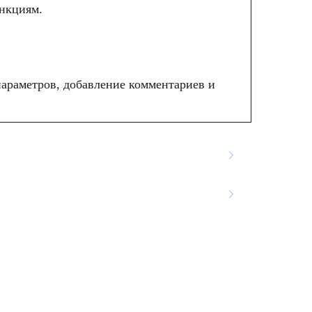
ункциям.
 более четкое изображение с превосходным
араметров, добавление комментариев и
еличивает контрастное разрешение и
ледуемой ткани. Доступны четыре варианта
НАПИСАТЬ НАМ