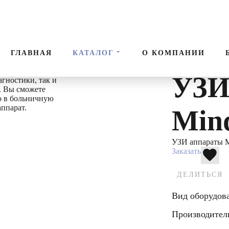
И аппараты
УЗИ аппараты Mindray
Пор
ГЛАВНАЯ
КАТАЛОГ
О КОМПАНИИ
овать как в
УЗИ
агностики, так и
. Вы сможете
го в больничную
ппарат.
Min
УЗИ аппараты M
Заказать
ДЕЛИТЬСЯ
Вид оборудов
Производител