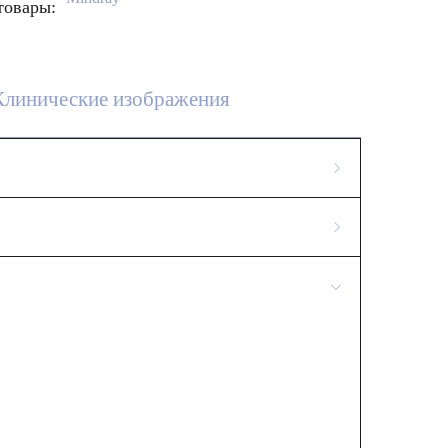
товары:
Клинические изображения
фии, заканчивая возможностью формирования
нной компанией Mindray, и позволяют
ских элементов, M9T отличается более
о при сканировании так называемых