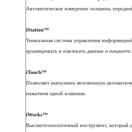
Автоматическое измерение толщины передней
Эластография Natural Touch
Метод эластографии с имитацией естественно
iStation™
менее зависимыми от наличия соответствующ
Уникальная система управления информацией
условиях.
архивировать и извлекать данные о пациенте.
Эффективное выявление уплотнений
Стабильно высокая воспроизводимость резуль
iTouch™
Визуализация с применением контрастных ве
Позволяет выполнять мгновенную автоматич
Самое большое преимущество УЗ-сканера M9T
нажатием одной клавиши.
возможности визуализации с применением ко
гармоники, так и нелинейные первичные сигн
iWorks™
Более высокая чувствительность к второсте
Высокотехнологичный инструмент, который да
Более длительное время действия активного 