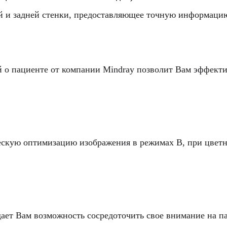
 и задней стенки, предоставляющее точную информацию
го касания на основе новейшей запатентованной техноло
их навыков у пользователя, тем самым повышая точност
 о пациенте от компании Mindray позволит Вам эффекти
татов исследования
ществ UWN+ (нелинейная визуализация в ультрашироком
ескую оптимизацию изображения в режимах В, при цвет
 заключается в поддержке запатентованной Mindray те
нтраста. Технология UWN+ дает возможность M9T обнар
алы, создавая изображения более высокого качества.
пенным сигналам, меньший расход действующего вещества
ет Вам возможность сосредоточить свое внимание на па
вещества и более низкие требования к интервалу измерен