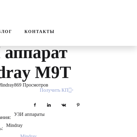
ПОИСК
ЗВОНОК
тативный
БЛОГ
КОНТАКТЫ
 аппарат
dray M9T
indray
869 Просмотров
Получить КП
Facebook
LinkedIn
VKontakte
Pinterest
УЗИ аппараты
ания:
Mindray
ь:
Mindray