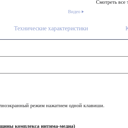
Смотреть все 
Видео
Технические характеристики
т широкий спектр возможностей, начиная от эластрогра
снове монокристаллов
, изготовлены по уникальной технологии 3Т, разработа
годаря дополнительному использованию монокристалличе
олноэкранный режим нажатием одной клавиши.
нной динамикой цветопередачи, что особенно актуальн
лщины комплекса интима-медиа)