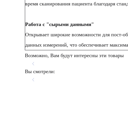
время сканирования пациента благодаря ста
PSHI™ (гармоническая визуализация с фаз
Работа с "сырыми данными"
Изолированная гармоническая визуализация 
Открывает широкие возможности для пост-об
пространственным разрешением и меньшим у
данных измерений, что обеспечивает максим
Возможно, Вам будут интересны эти товары
Тканевая гармоника
УЗИ аппарат Mindray 
Портативный УЗИ апп
УЗИ Аппарат Mindray
УЗИ аппарат Mindray
Используя дополнительные гармоники, генери
Вы смотрели:
улучшает качество изображения, особенно ког
ТСВ (тканеспецифическая визуализация)
Тканеспецифическая визуализация оптимизиру
настройки изображения: общие, мышечные тк