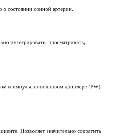
 о состоянии сонной артерии.
гии Mindray делает результаты исследования
ь исследования в сложных клинических
вно интегрировать, просматривать,
 диапазоне)
ном и импульсно-волновом допплере (PW)
хнологии, позволяющей расширить
уживать и использовать как вторичные
циенте. Позволяет значительно сократить
ия