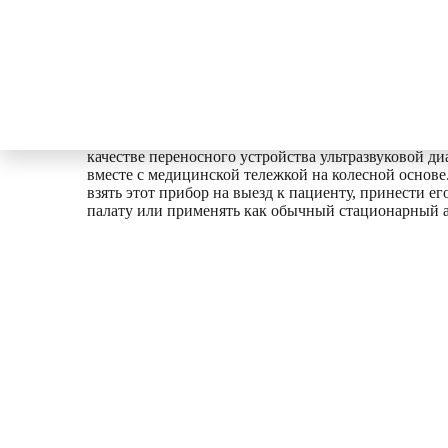
Ultrasound diagnostics
0
₽
Каталог
Ультразвуковая диагностика
УЗ
Краткое описание
Мобильный УЗИ сканер Mindray M9T можно использ
качестве переносного устройства ультразвуковой ди
вместе с медицинской тележкой на колесной основе
взять этот прибор на выезд к пациенту, принести е
палату или применять как обычный стационарный а