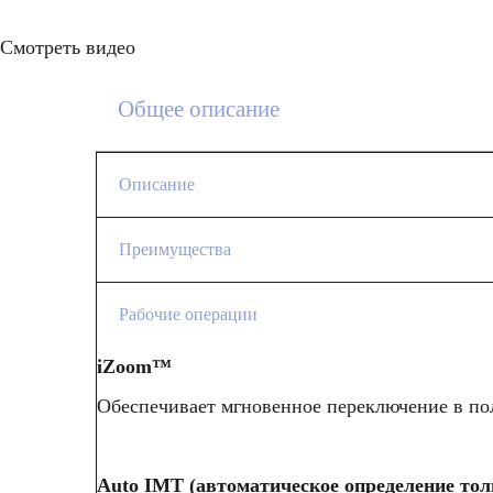
Смотреть видео
Общее описание
Описание
Данный ультразвуковой аппарат предполагае
Преимущества
луча с расширенным эхо-сигналом.
Технология производства ЗТ датчиков на о
Рабочие операции
Все датчики, совместимые с УЗ-сканером M9T
iZoom™
обеспечить более четкую визуализацию. Бла
Обеспечивает мгновенное переключение в п
высокой проникающей способностью и улучше
"труднодоступных участков".
Auto IMT (автоматическое определение то