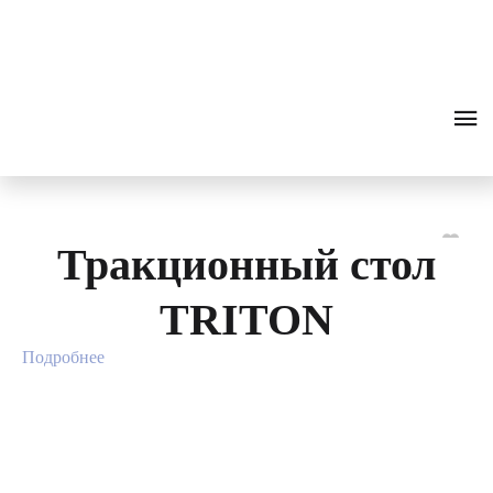
Вытяжение
0
₽
ПОИСК
ЗВОНОК
позвоночника
Фильтр
Поиск
Разделы
Тракционный стол
TRITON
Подробнее