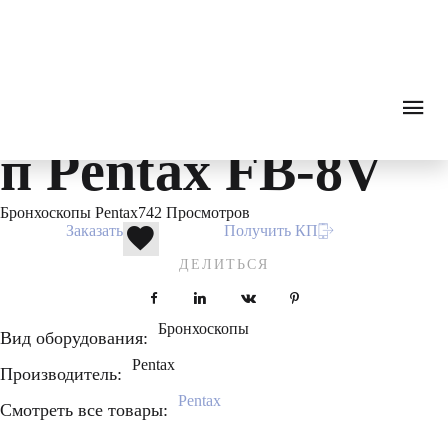
Endoscopy
0
₽
ПОИСК
ЗВОНОК
Каталог
Гибкая эндоскопия
Бронхоскопы
Бронхос
Бронхофиброско
п Pentax FB-8V
Бронхоскопы Pentax
742 Просмотров
Заказать
Получить КП
ДЕЛИТЬСЯ
Facebook
LinkedIn
VKontakte
Pinterest
Бронхоскопы
Вид оборудования:
Pentax
Производитель:
Pentax
Смотреть все товары: