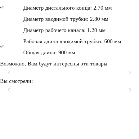
Диаметр дистального конца: 2.70 мм
Диаметр вводимой трубки: 2.80 мм
Диаметр рабочего канала: 1.20 мм
Рабочая длина вводимой трубки: 600 мм
Общая длина: 900 мм
Возможно, Вам будут интересны эти товары
Бронхофиброскоп Pentax
Бронхофиброскоп
Бронхофиброскоп
Ультразвуковой
Вы смотрели:
видеобронхоскоп Pentax
Olympus BF-TE2
Olympus BF-PE2
FB-15V
EB19-J10U