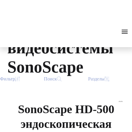
Эндоскопическ
0
₽
ПОИСК
ЗВОНОК
ие
видеосистемы
SonoScape
Фильтр
Поиск
Разделы
SonoScape HD-500
эндоскопическая